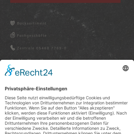
Backsortiment
Fachgeschäfte
Zentrale
05468 7789-0
Cookie-Einstellungen
JB3 GmbH & Co KG
Kirchplatz 11