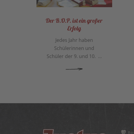
Der B.O.P. ist ein großer
Erfolg
Jedes Jahr haben
Schülerinnen und
Schüler der 9. und 10. …
MEHR ERFAHREN
Ba