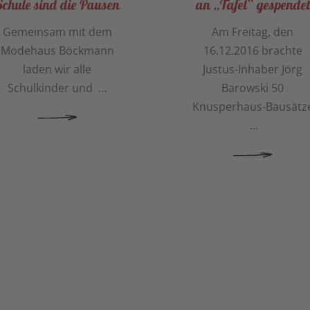
Schule sind die Pausen
an „Tafel“ gespendet
Gemeinsam mit dem
Am Freitag, den
Modehaus Böckmann
16.12.2016 brachte
laden wir alle
Justus-Inhaber Jörg
Schulkinder und …
Barowski 50
Knusperhaus-Bausätz
HREN
…
MEHR ERFAHREN