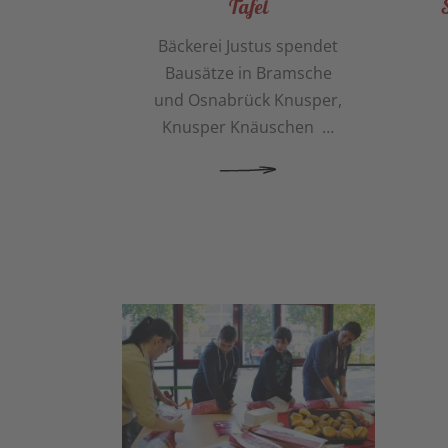
Tafel
Bäckerei Justus spendet
Bausätze in Bramsche
und Osnabrück Knusper,
Knusper Knäuschen …
MEHR ERFAHREN
MEHR ERFA