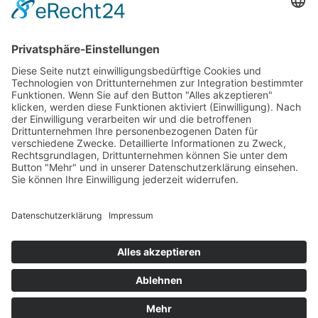
JB3 GmbH & Co KG
Kirchplatz 11
49134 Wallenhorst
Tel.: 05468 7789-0
Fax: 05468 7789-12
E-Mail:
brot@baeckerei-justus.de