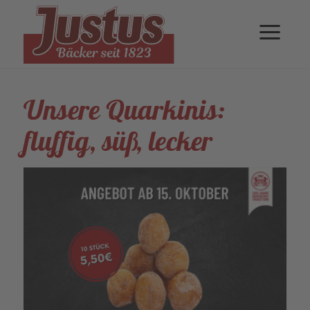
Unsere Quarkinis:
fluffig, süß, lecker