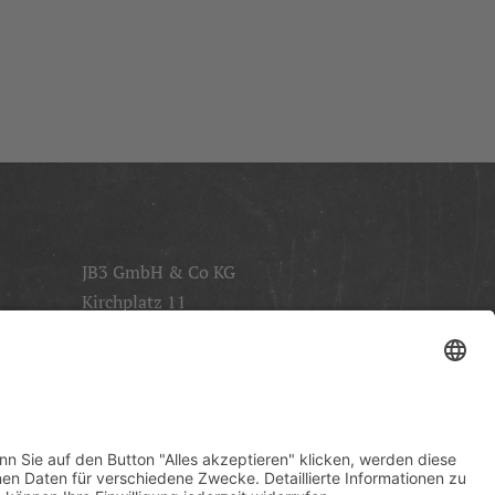
JB3 GmbH & Co KG
Kirchplatz 11
49134 Wallenhorst
Tel.: 05468 7789-0
Fax: 05468 7789-12
E-Mail:
brot@baeckerei-justus.de