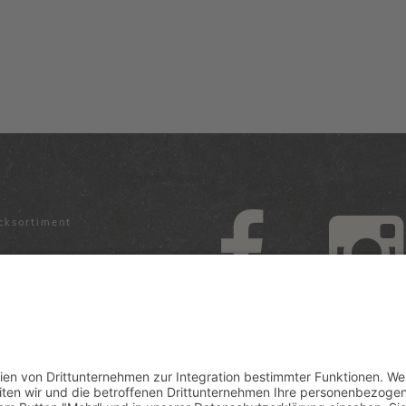
cksortiment
chgeschäfte
ntrale
05468 7789-0
e-Einstellungen